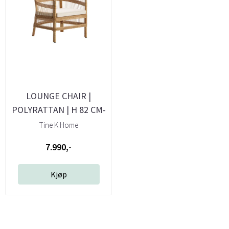
LOUNGE CHAIR |
POLYRATTAN | H 82 CM-
Tine K Home
Tine K Home
7.990,-
Kjøp