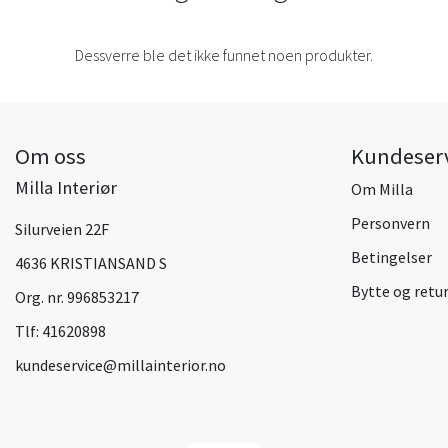
Dessverre ble det ikke funnet noen produkter.
Om oss
Kundeser
Milla Interiør
Om Milla
Personvern
Silurveien 22F
Betingelser
4636 KRISTIANSAND S
Bytte og retu
Org. nr. 996853217
Tlf:
41620898
kundeservice@millainterior.no