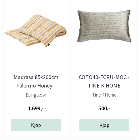
Madrass 85x200cm
COTO40-ECRU-MOC -
Palermo Honey -
TINE K HOME
Bungalow
Bungalow
Tine K Home
1.699,-
500,-
Kjøp
Kjøp