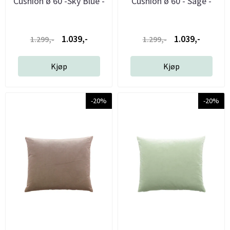
Cushion ø 60 -Sky Blue -
Cushion ø 60 - Sage -
...
Christina ...
1.039,-
1.039,-
1.299,-
1.299,-
Kjøp
Kjøp
-20%
-20%