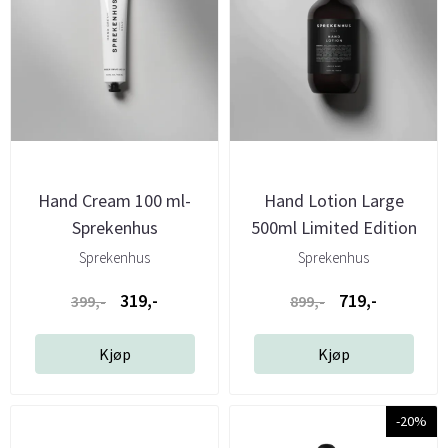
Hand Cream 100 ml-
Hand Lotion Large
Sprekenhus
500ml Limited Edition
Black ...
Sprekenhus
Sprekenhus
319,-
719,-
399,-
899,-
Kjøp
Kjøp
-20%