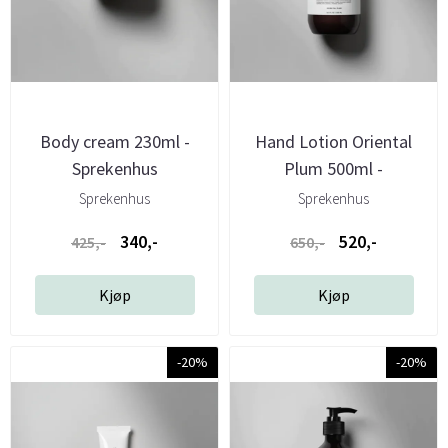
Body cream 230ml -
Hand Lotion Oriental
Sprekenhus
Plum 500ml -
Sprekenhus
Sprekenhus
Sprekenhus
340,-
520,-
425,-
650,-
Kjøp
Kjøp
-20%
-20%