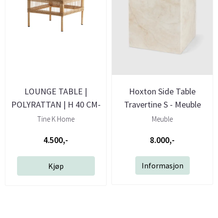
LOUNGE TABLE |
Hoxton Side Table
POLYRATTAN | H 40 CM-
Travertine S - Meuble
Tine K Home
Tine K Home
Meuble
4.500,-
8.000,-
Informasjon
Kjøp